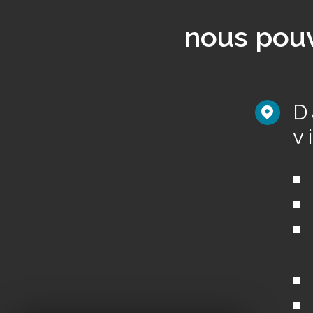
nous pouv
D
v