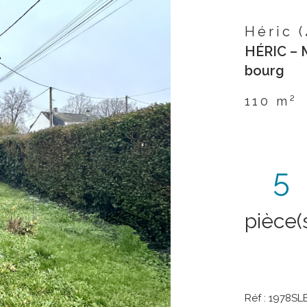
Héric 
HÉRIC – 
bourg
110 m²
5
pièce(
Réf : 1978SL