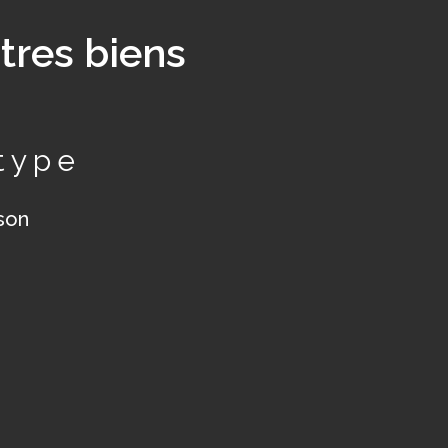
tres biens
type
son