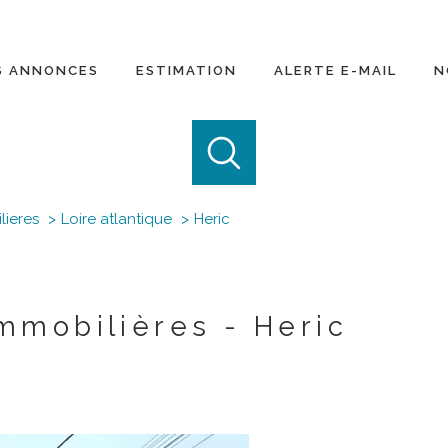
S ANNONCES
ESTIMATION
ALERTE E-MAIL
N
Notr
lieres
Loire atlantique
Heric
mmobilières - Heric