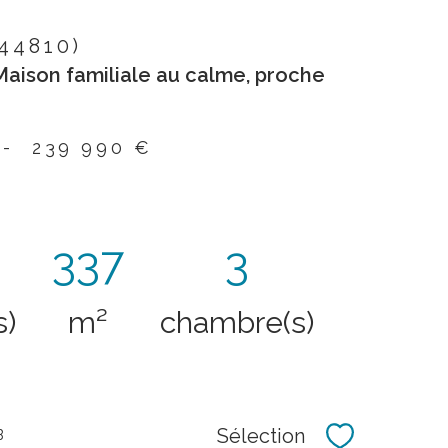
(44810)
Maison familiale au calme, proche
-
239 990 €
337
3
s)
m²
chambre(s)
Sélection
B
Sélectionne