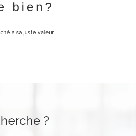
re bien?
hé à sa juste valeur.
é
cherche ?