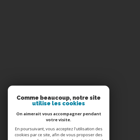
Comme beaucoup, notre site
utilise les cookies
se
connecter
On aimerait vous accompagner pendant
votre visite.
En poursuivant, vous acceptez l'utilisation des
cookies par ce site, afin de vous proposer des
espace propriétaire