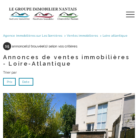
Agence immobilières sur Les Sornières
Ventes immobilieres
Loire atlantique
15
annonce(s) trouvée(s) selon vos critères
Annonces de ventes immobilières
- Loire-Atlantique
Trier par
Prix
Date
voir le