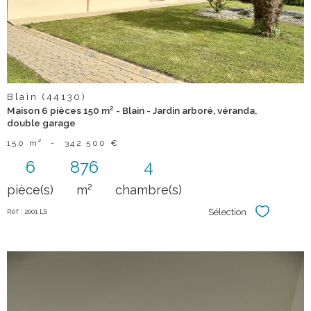
Blain (44130)
Maison 6 pièces 150 m² - Blain - Jardin arboré, véranda,
double garage
150 m²
-
342 500 €
6
876
4
pièce(s)
m²
chambre(s)
Sélection
Réf : 2001 LS
Sélectionner