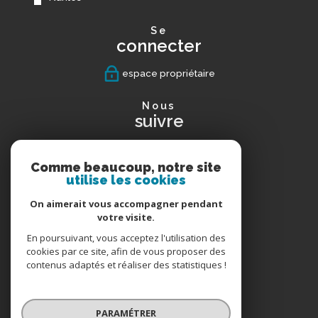
se
connecter
espace propriétaire
nous
suivre
Comme beaucoup, notre site
utilise les cookies
avis
clients
On aimerait vous accompagner pendant
votre visite.
En poursuivant, vous acceptez l'utilisation des
cookies par ce site, afin de vous proposer des
nous
contenus adaptés et réaliser des statistiques !
adhérons
PARAMÉTRER