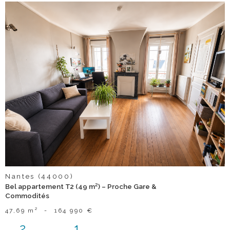
voir le
bien
Nantes (44000)
Bel appartement T2 (49 m²) – Proche Gare &
Commodités
47,69 m²
-
164 990 €
2
1