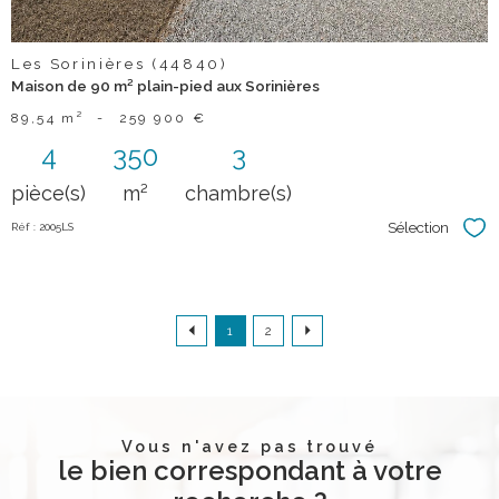
Les Sorinières (44840)
Maison de 90 m² plain-pied aux Sorinières
89,54 m²
-
259 900 €
4
350
3
pièce(s)
m²
chambre(s)
Sélection
Réf : 2005LS
Sél
1
2
Vous n'avez pas trouvé
le bien correspondant à votre