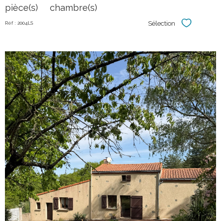
pièce(s)
chambre(s)
Sélection
Réf : 2004LS
Sélectionner
voir le
bien