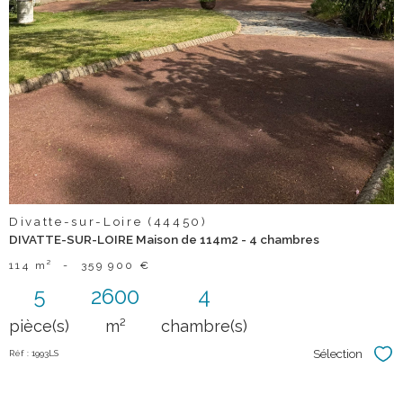
Divatte-sur-Loire (44450)
DIVATTE-SUR-LOIRE Maison de 114m2 - 4 chambres
114 m²
-
359 900 €
5
2600
4
pièce(s)
m²
chambre(s)
Sélection
Réf : 1993LS
Sél