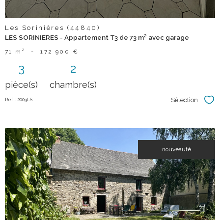
Les Sorinières (44840)
LES SORINIERES - Appartement T3 de 73 m² avec garage
71 m²
-
172 900 €
3
2
pièce(s)
chambre(s)
Sélection
Réf : 2003LS
Sél
nouveauté
voir le