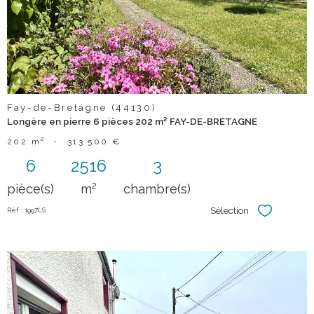
bien
Fay-de-Bretagne (44130)
Longère en pierre 6 pièces 202 m² FAY-DE-BRETAGNE
202 m²
-
313 500 €
6
2516
3
pièce(s)
m²
chambre(s)
Sélection
Réf : 1997LS
Sélectionner