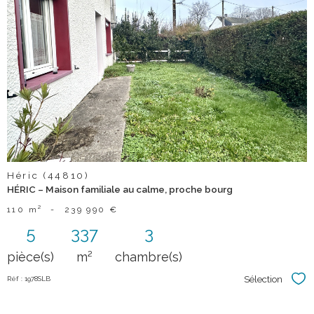
voir le
bien
Héric (44810)
HÉRIC – Maison familiale au calme, proche bourg
110 m²
-
239 990 €
5
337
3
pièce(s)
m²
chambre(s)
Sélection
Réf : 1978SLB
Sél