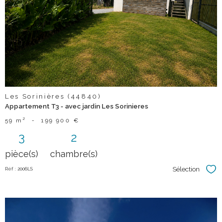
bien
Les Sorinières (44840)
Appartement T3 - avec jardin Les Sorinieres
59 m²
-
199 900 €
3
2
pièce(s)
chambre(s)
Sélection
Réf : 2006LS
Sél