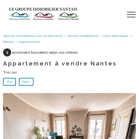
Agence immobilières sur Les Sornières
Ventes immobilieres
Loire atlantique
Nantes
Appartement
1
annonce(s) trouvée(s) selon vos critères
Appartement à vendre Nantes
Trier par
Prix
Date
voir le