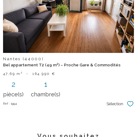
bien
Nantes (44000)
Bel appartement T2 (49 m²) – Proche Gare & Commodités
47,69 m²
-
164 990 €
2
1
pièce(s)
chambre(s)
Sélection
Réf : 1994
Sél
Vous souhaitez