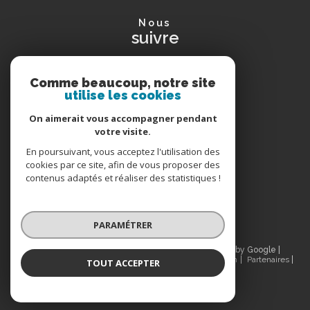
nous
suivre
Comme beaucoup, notre site
utilise les cookies
avis
clients
On aimerait vous accompagner pendant
votre visite.
En poursuivant, vous acceptez l'utilisation des
cookies par ce site, afin de vous proposer des
nous
contenus adaptés et réaliser des statistiques !
adhérons
PARAMÉTRER
© 2026 | Tous droits réservés | Traduction powered by Google |
Nos honoraires
Plan du site
Mentions légales
Admin
Partenaires
TOUT ACCEPTER
Politique RGPD
Cookies