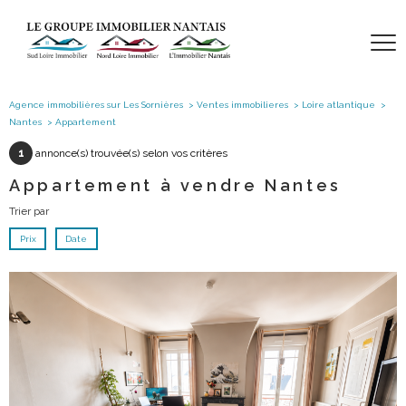
Agence immobilières sur Les Sornières
Ventes immobilieres
Loire atlantique
Nantes
Appartement
1
annonce(s) trouvée(s) selon vos critères
Appartement à vendre Nantes
Trier par
Prix
Date
voir le