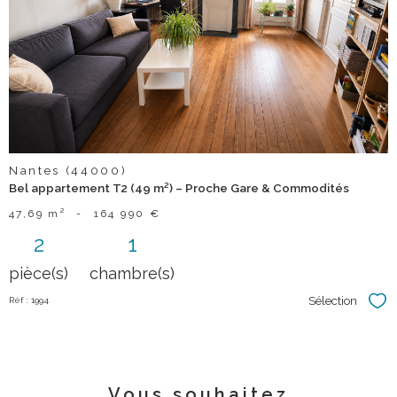
bien
Nantes (44000)
Bel appartement T2 (49 m²) – Proche Gare & Commodités
47,69 m²
-
164 990 €
2
1
pièce(s)
chambre(s)
Sélection
Réf : 1994
Sél
Vous souhaitez