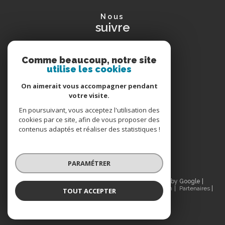
nous
suivre
Comme beaucoup, notre site
utilise les cookies
avis
clients
On aimerait vous accompagner pendant
votre visite.
En poursuivant, vous acceptez l'utilisation des
cookies par ce site, afin de vous proposer des
nous
contenus adaptés et réaliser des statistiques !
adhérons
PARAMÉTRER
© 2026 | Tous droits réservés | Traduction powered by Google |
Nos honoraires
Plan du site
Mentions légales
Admin
Partenaires
TOUT ACCEPTER
Politique RGPD
Cookies